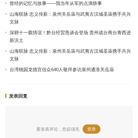
曾经的记忆与故事——我当年从军的点滴轶事
山海联脉 忠义传薪：泉州关岳庙与武夷古汉城圣庙携手共兴
文脉
深耕十一载情谊！黔台经贸恳谈会登场 贵州成台商台青西进
新沃土
山海联脉 忠义传薪：泉州关岳庙与武夷古汉城圣庙携手共兴
文脉
台湾桃园龙德宫信众640人敬拜参访泉州通淮关岳庙
发表回复
要发表评论，您必须先
登录
。