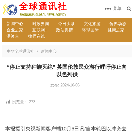
菜单
新闻中心
时政要闻
今日头条
文化旅游
侨界动态
企业之家
互联网+
政法舆情
环球国际
健康之家
港澳台
律师在线
中华全球通讯社
新闻中心
“停止支持种族灭绝” 英国伦敦民众游行呼吁停止向
以色列供
发布: 2024-10-06
浏览量：
273
本报援引央视新闻客户端10月6日讯/自本轮巴以冲突去