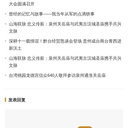
大会圆满召开
曾经的记忆与故事——我当年从军的点滴轶事
山海联脉 忠义传薪：泉州关岳庙与武夷古汉城圣庙携手共兴
文脉
深耕十一载情谊！黔台经贸恳谈会登场 贵州成台商台青西进
新沃土
山海联脉 忠义传薪：泉州关岳庙与武夷古汉城圣庙携手共兴
文脉
台湾桃园龙德宫信众640人敬拜参访泉州通淮关岳庙
发表回复