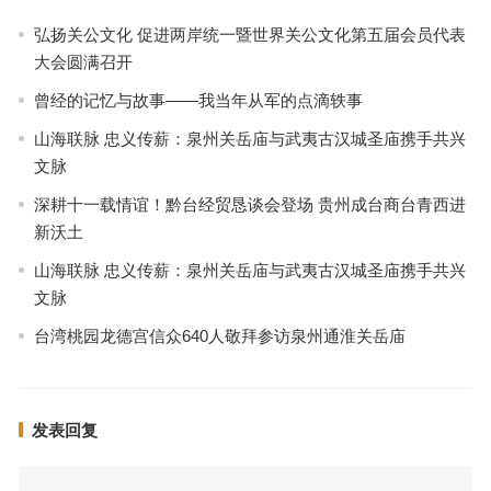
弘扬关公文化 促进两岸统一暨世界关公文化第五届会员代表
大会圆满召开
曾经的记忆与故事——我当年从军的点滴轶事
山海联脉 忠义传薪：泉州关岳庙与武夷古汉城圣庙携手共兴
文脉
深耕十一载情谊！黔台经贸恳谈会登场 贵州成台商台青西进
新沃土
山海联脉 忠义传薪：泉州关岳庙与武夷古汉城圣庙携手共兴
文脉
台湾桃园龙德宫信众640人敬拜参访泉州通淮关岳庙
发表回复