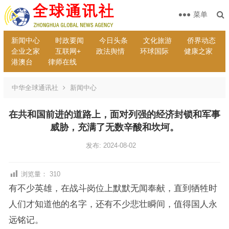
菜单
新闻中心
时政要闻
今日头条
文化旅游
侨界动态
企业之家
互联网+
政法舆情
环球国际
健康之家
港澳台
律师在线
中华全球通讯社
新闻中心
在共和国前进的道路上，面对列强的经济封锁和军事
威胁，充满了无数辛酸和坎坷。
发布: 2024-08-02
浏览量：
310
有不少英雄，在战斗岗位上默默无闻奉献，直到牺牲时
人们才知道他的名字，还有不少悲壮瞬间，值得国人永
远铭记。