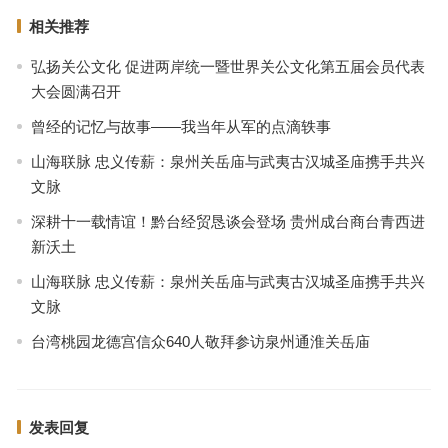
相关推荐
弘扬关公文化 促进两岸统一暨世界关公文化第五届会员代表
大会圆满召开
曾经的记忆与故事——我当年从军的点滴轶事
山海联脉 忠义传薪：泉州关岳庙与武夷古汉城圣庙携手共兴
文脉
深耕十一载情谊！黔台经贸恳谈会登场 贵州成台商台青西进
新沃土
山海联脉 忠义传薪：泉州关岳庙与武夷古汉城圣庙携手共兴
文脉
台湾桃园龙德宫信众640人敬拜参访泉州通淮关岳庙
发表回复