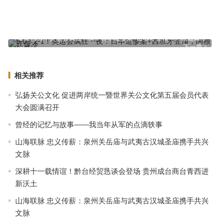
福清发布动员令，24日20时起“三停一休”！
上一篇
5-0！2-1！奥运会疯狂一夜：日本造惨案+西班牙登顶，阿根廷爆冷
下一篇
相关推荐
弘扬关公文化 促进两岸统一暨世界关公文化第五届会员代表
大会圆满召开
曾经的记忆与故事——我当年从军的点滴轶事
山海联脉 忠义传薪：泉州关岳庙与武夷古汉城圣庙携手共兴
文脉
深耕十一载情谊！黔台经贸恳谈会登场 贵州成台商台青西进
新沃土
山海联脉 忠义传薪：泉州关岳庙与武夷古汉城圣庙携手共兴
文脉