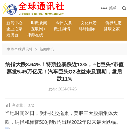
菜单
新闻中心
时政要闻
今日头条
文化旅游
侨界动态
企业之家
互联网+
政法舆情
环球国际
健康之家
港澳台
律师在线
中华全球通讯社
新闻中心
纳指大跌3.64%！特斯拉暴跌近13%，“七巨头”市值
蒸发5.45万亿元！汽车巨头Q2收益未及预期，盘后
跌11%
发布: 2024-07-25
浏览量：
372
当地时间24日，受科技股拖累，美股三大股指集体大
跌，纳指和标普500指数均出现2022年以来最大跌幅。