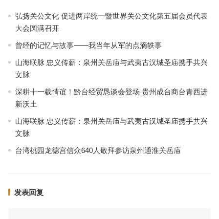
弘扬关公文化 促进两岸统一暨世界关公文化第五届会员代表
大会圆满召开
曾经的记忆与故事——我当年从军的点滴轶事
山海联脉 忠义传薪：泉州关岳庙与武夷古汉城圣庙携手共兴
文脉
深耕十一载情谊！黔台经贸恳谈会登场 贵州成台商台青西进
新沃土
山海联脉 忠义传薪：泉州关岳庙与武夷古汉城圣庙携手共兴
文脉
台湾桃园龙德宫信众640人敬拜参访泉州通淮关岳庙
发表回复