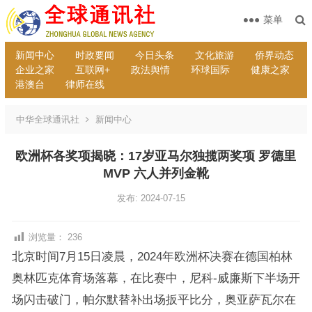
菜单
新闻中心
时政要闻
今日头条
文化旅游
侨界动态
企业之家
互联网+
政法舆情
环球国际
健康之家
港澳台
律师在线
中华全球通讯社
新闻中心
欧洲杯各奖项揭晓：17岁亚马尔独揽两奖项 罗德里
MVP 六人并列金靴
发布: 2024-07-15
浏览量：
236
北京时间7月15日凌晨，2024年欧洲杯决赛在德国柏林
奥林匹克体育场落幕，在比赛中，尼科-威廉斯下半场开
场闪击破门，帕尔默替补出场扳平比分，奥亚萨瓦尔在