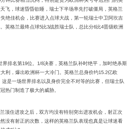
90分钟比赛相当沉闷，特别是贵为欧洲杯头号夺冠热门的英
满天飞，球迷昏昏欲睡，瑞士下半场率先打破僵局，英格兰
错失绝佳机会，比赛进入点球大战，第一轮瑞士中卫阿坎吉
。英格兰最终点球5比3战胜瑞士队，总比分6比4晋级欧洲
界排名第19位。1/8决赛，英格兰队补时绝平，加时绝杀斯
大利，爆出欧洲杯一大冷门。英格兰总身价约15.2亿欧
元。这是一场世界排名以及身价完全不对等的比赛，但瑞士队
夺冠热门制造了极大的威胁。
兰顶住进攻之后，双方均没有特别突出进攻机会，射正次
竟然没有射正的次数，这样的英格兰队表现也真是让球迷看