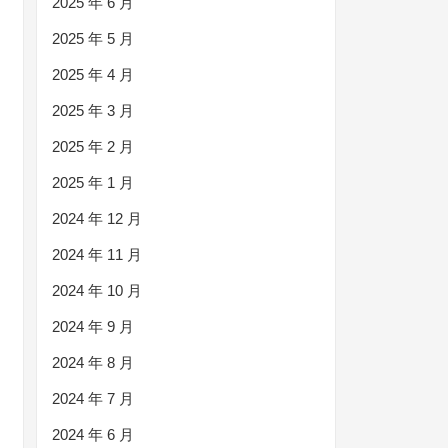
2025 年 6 月
2025 年 5 月
2025 年 4 月
2025 年 3 月
2025 年 2 月
2025 年 1 月
2024 年 12 月
2024 年 11 月
2024 年 10 月
2024 年 9 月
2024 年 8 月
2024 年 7 月
2024 年 6 月