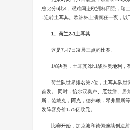
总比分6比4，艰难闯进欧洲杯四强，瑞
1逆转土耳其。欧洲杯上演疯狂一夜，以
1、荷兰2-1土耳其
这是7月7日凌晨三点的比赛。
1/8决赛，土耳其2比1战胜奥地利，
荷兰队世界排名第7位，土耳其队世
首发。 同时，恰尔汉奥卢、厄兹詹、居
斯，范戴克，阿克，德弗赖，邓弗里斯等
发阵容身价1.75亿欧元。
比赛开始，加克波和德佩连续创造射