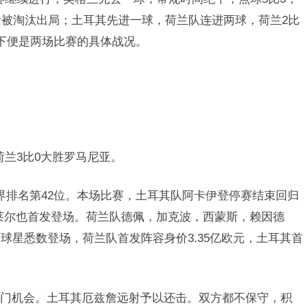
士被淘汰出局；土耳其先进一球，荷兰队连进两球，荷兰2比
下便是两场比赛的具体战况。
荷兰3比0大胜罗马尼亚。
界排名第42位。本场比赛，土耳其队阿卡伊登停赛结束回归
莱尔也首发登场。荷兰队德佩，加克波，西蒙斯，赖因德
球星悉数登场，荷兰队首发阵容身价3.35亿欧元，土耳其首
门机会。土耳其厄兹詹远射予以还击。双方都不保守，积