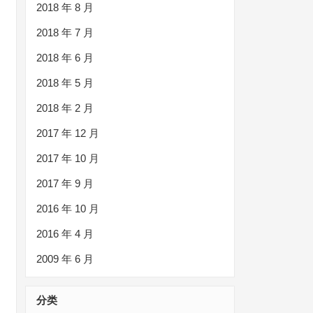
2018 年 8 月
2018 年 7 月
2018 年 6 月
2018 年 5 月
2018 年 2 月
2017 年 12 月
2017 年 10 月
2017 年 9 月
2016 年 10 月
2016 年 4 月
2009 年 6 月
分类