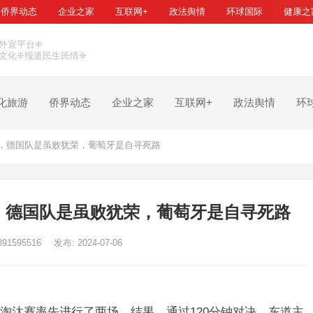
侨界动态
企业之家
互联网+
政法舆情
环球国际
健康之
外宣平台❈
文化❈报道民生民情❈
化旅游
侨界动态
企业之家
互联网+
政法舆情
环
，德国队是虽败犹荣，葡萄牙是自寻死路
，德国队是虽败犹荣，葡萄牙是自寻死路
391595516
发布: 2024-07-06
淘汰赛率先进行了两场，结果，通过120分钟对决，东道主