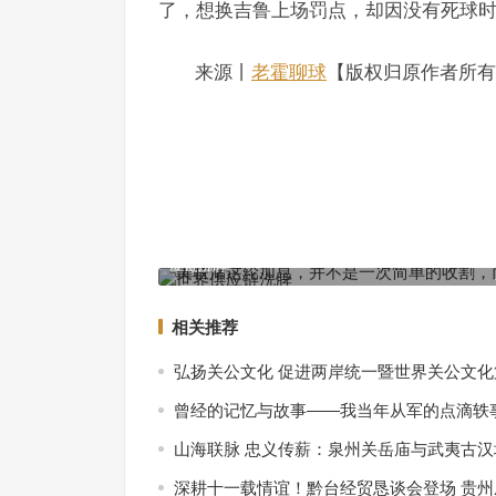
了，想换吉鲁上场罚点，却因没有死球
来源丨
老霍聊球
【版权归原作者所有
习近平对湖南岳阳市华容县团洲垸洞庭湖一线堤防
美联储这轮加息，并不是一次简单的收割，而是要
作出重要指示
应链洗牌
上一篇
相关推荐
弘扬关公文化 促进两岸统一暨世界关公文
曾经的记忆与故事——我当年从军的点滴轶
山海联脉 忠义传薪：泉州关岳庙与武夷古
深耕十一载情谊！黔台经贸恳谈会登场 贵