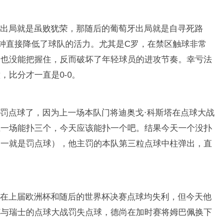
出局就是虽败犹荣，那随后的葡萄牙出局就是自寻死路
分钟直接降低了球队的活力。尤其是C罗，在禁区触球非常
）也没能把握住，反而破坏了年轻球员的进攻节奏。幸亏法
，比分才一直是0-0。
罚点球了，因为上一场本队门将迪奥戈·科斯塔在点球大战
上一场能扑三个，今天应该能扑一个吧。结果今天一个没扑
之一就是罚点球），他主罚的本队第三粒点球中柱弹出，直
在上届欧洲杯和随后的世界杯决赛点球均失利，但今天他
杯与瑞士的点球大战罚失点球，德尚在加时赛将姆巴佩换下