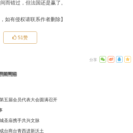
时间而错过，但法国还是赢了。
，如有侵权请联系作者删除】
51
赞
发生决口
让世界供
下一篇
化第五届会员代表大会圆满召开
事
汉城圣庙携手共兴文脉
州成台商台青西进新沃土