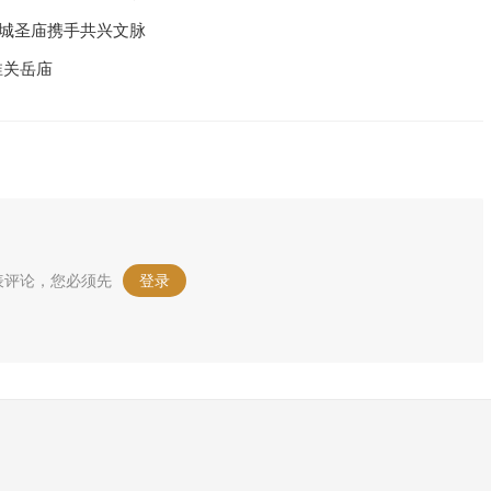
汉城圣庙携手共兴文脉
淮关岳庙
表评论，您必须先
登录
。