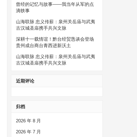
曾经的记忆与故事——我当年从军的点
滴轶事
山海联脉 忠义传薪：泉州关岳庙与武夷
古汉城圣庙携手共兴文脉
深耕十一载情谊！黔台经贸恳谈会登场
贵州成台商台青西进新沃土
山海联脉 忠义传薪：泉州关岳庙与武夷
古汉城圣庙携手共兴文脉
近期评论
归档
2026 年 8 月
2026 年 7 月