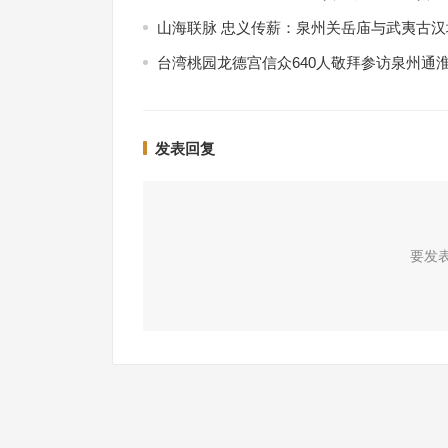
山海联脉 忠义传薪：泉州关岳庙与武夷古
台湾桃园龙德宫信众640人敬拜参访泉州通
发表回复
要发