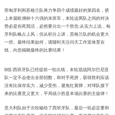
而匈牙利和苏格兰队将力争四个成绩最好的第四名，挤
上本届欧洲杯十六强的末班车，末轮这两队之间的对决
势必是你死我活，必然要分出一个胜负:从实力上说，匈
牙利队略占上风；但从积分上讲，苏格兰队的机会更大
一些。最终结果如何，请随时关注问天工作室体育在
线，向您揭晓最终的比赛结果！
B组:西班牙队已经提前一轮出线，末轮迎战阿尔巴尼亚
队一定不会使出全部招数，和对手死拼，获得胜利应该
没有比保存实力，减少受伤，避免红黄牌，对球队接下
来的比赛意义更大，平局或小胜是本场比赛的主旋律！
意大利队由于次轮输给了西班牙队，最后一轮必定要和