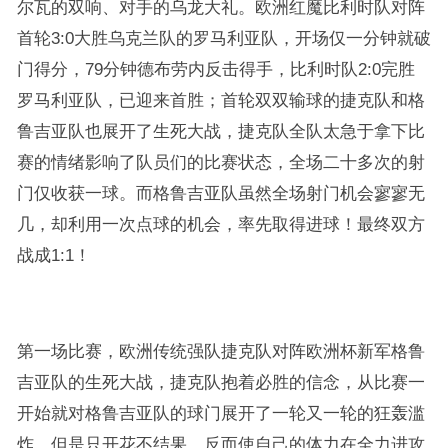
尔瓦的双响、对手的乌龙大礼。欧洲红魔比利时队对阵
首轮3:0大胜乌克兰队的罗马利亚队，开场仅一分钟就破
门得分，79分钟德布劳内反击得手，比利时队2:0完胜
罗马利亚队，已迎来首胜；首轮双双输球的捷克队和格
鲁吉亚队也展开了生死大战，捷克队全队太急于拿下比
赛的情绪影响了队员们的比赛状态，全场二十多次的射
门仅收获一球。而格鲁吉亚队虽然全场射门机会寥寥无
几，却利用一次点球的机会，率先取得进球！最终双方
战成1:1！
第一场比赛，欧洲传统强队捷克队对阵欧洲杯新军格鲁
吉亚队的生死大战，捷克队抱着必胜的信念，从比赛一
开始就对格鲁吉亚队的球门展开了一轮又一轮的狂轰滥
炸，但是只开花不结果，反而使自己的体力在全力进攻