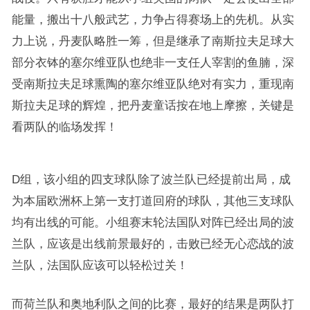
能量，搬出十八般武艺，力争占得赛场上的先机。从实
力上说，丹麦队略胜一筹，但是继承了南斯拉夫足球大
部分衣钵的塞尔维亚队也绝非一支任人宰割的鱼腩，深
受南斯拉夫足球熏陶的塞尔维亚队绝对有实力，重现南
斯拉夫足球的辉煌，把丹麦童话按在地上摩擦，关键是
看两队的临场发挥！
D组，该小组的四支球队除了波兰队已经提前出局，成
为本届欧洲杯上第一支打道回府的球队，其他三支球队
均有出线的可能。小组赛末轮法国队对阵已经出局的波
兰队，应该是出线前景最好的，击败已经无心恋战的波
兰队，法国队应该可以轻松过关！
而荷兰队和奥地利队之间的比赛，最好的结果是两队打