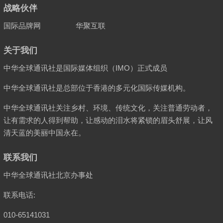
战略伙伴
国际品牌网
华聚互联
关于我们
中华全球通讯社是国际媒体组织（IMO）正式成员
中华全球通讯社是总部位于香港的多元化国际传媒机构。
中华全球通讯社关注乡村、环境、传统文化，关注普通劳动者，
让有需求的人得到帮助，让感动的泪水将紧锁的眉头舒展，让风
清天蓝的美丽中国永在。
联系我们
中华全球通讯社北京办事处
联系电话:
010-65141031