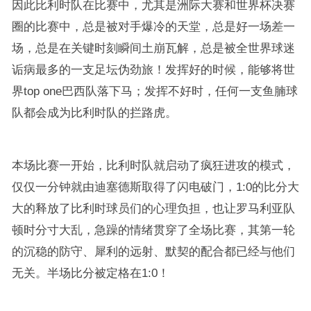
因此比利时队在比赛中，尤其是洲际大赛和世界杯决赛
圈的比赛中，总是被对手爆冷的天堂，总是好一场差一
场，总是在关键时刻瞬间土崩瓦解，总是被全世界球迷
诟病最多的一支足坛伪劲旅！发挥好的时候，能够将世
界top one巴西队落下马；发挥不好时，任何一支鱼腩球
队都会成为比利时队的拦路虎。
本场比赛一开始，比利时队就启动了疯狂进攻的模式，
仅仅一分钟就由迪塞德斯取得了闪电破门，1:0的比分大
大的释放了比利时球员们的心理负担，也让罗马利亚队
顿时分寸大乱，急躁的情绪贯穿了全场比赛，其第一轮
的沉稳的防守、犀利的远射、默契的配合都已经与他们
无关。半场比分被定格在1:0！