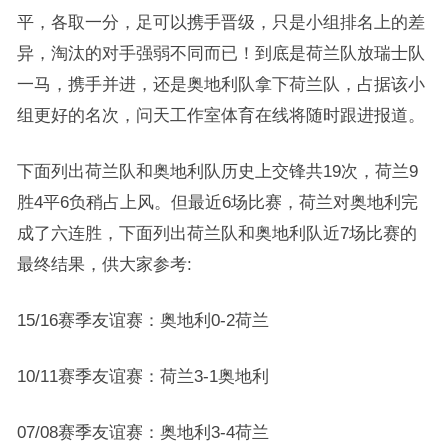
平，各取一分，足可以携手晋级，只是小组排名上的差
异，淘汰的对手强弱不同而已！到底是荷兰队放瑞士队
一马，携手并进，还是奥地利队拿下荷兰队，占据该小
组更好的名次，问天工作室体育在线将随时跟进报道。
下面列出荷兰队和奥地利队历史上交锋共19次，荷兰9
胜4平6负稍占上风。但最近6场比赛，荷兰对奥地利完
成了六连胜，下面列出荷兰队和奥地利队近7场比赛的
最终结果，供大家参考:
15/16赛季友谊赛：奥地利0-2荷兰
10/11赛季友谊赛：荷兰3-1奥地利
07/08赛季友谊赛：奥地利3-4荷兰