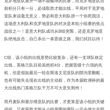
克罗地亚队展开一场不能输球的比赛，而克罗地亚队目
前积分只有一分，必须取胜才能出线，平局对于克罗地
亚队来说毫无意义，势必和意大利队拼一个你死我活，
这场意大利队和克罗地亚队的对决是本轮小组赛的焦点
战役之一！是意大利队成功从B组突围，还是克罗地亚
队绝地反击，自己杀出一条晋级之路，我们拭目以待！
C组，该小组的出线形势比较复杂，还有一支球队铁定
出线，英格兰队目前虽然积4分，把握晋级十六强的先
机，但是假如最后一轮在斯洛文尼亚队的阴沟里翻船，
也有可能失去现在出线的主动权，作为本届欧洲杯的最
大出线热门英格兰队千万不可大意失荆州！
而丹麦队和塞尔维亚队的比赛，才更算是该小组的关键
战役。只有获胜才能从小组突围的两队一定会使出全部