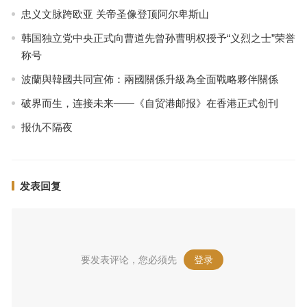
忠义文脉跨欧亚 关帝圣像登顶阿尔卑斯山
韩国独立党中央正式向曹道先曾孙曹明权授予“义烈之士”荣誉
称号
波蘭與韓國共同宣佈：兩國關係升級為全面戰略夥伴關係
破界而生，连接未来——《自贸港邮报》在香港正式创刊
报仇不隔夜
发表回复
要发表评论，您必须先
登录
。