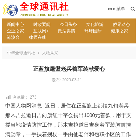
菜单
新闻中心
时政要闻
今日头条
文化旅游
侨界动态
企业之家
互联网+
政法舆情
环球国际
健康之家
港澳台
律师在线
中华全球通讯社
人物风采
正蓝旗耄耋老兵着军装献爱心
发布: 2020-03-11
浏览量：
273
中国人物网消息 近日，居住在正蓝旗上都镇九旬老兵
那木吉拉道日吉向旗红十字会捐出1000元善款，用于支
援当地疫情防控工作，那木吉拉道日吉身着军装胸前挂
满勋章，一手扶着拐杖一手由他老伴和包联小区的工作