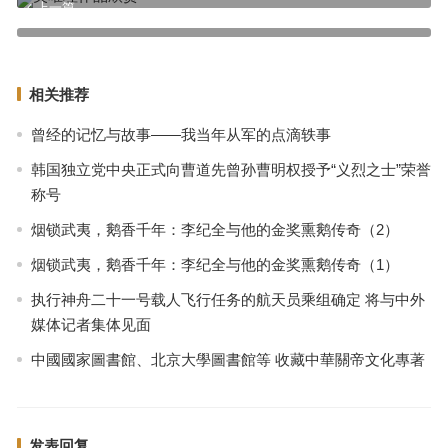
上一篇
刘秋生：生命之光照亮眼花村
下一篇
相关推荐
曾经的记忆与故事——我当年从军的点滴轶事
韩国独立党中央正式向曹道先曾孙曹明权授予“义烈之士”荣誉
称号
烟锁武夷，鹅香千年：李纪全与他的金奖熏鹅传奇（2）
烟锁武夷，鹅香千年：李纪全与他的金奖熏鹅传奇（1）
执行神舟二十一号载人飞行任务的航天员乘组确定 将与中外
媒体记者集体见面
中國國家圖書館、北京大學圖書館等 收藏中華關帝文化專著
发表回复