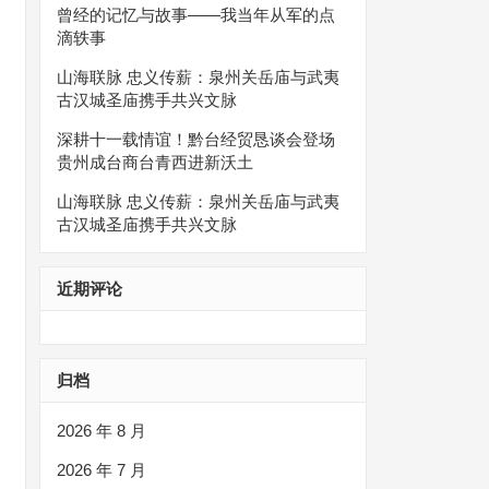
曾经的记忆与故事——我当年从军的点
滴轶事
山海联脉 忠义传薪：泉州关岳庙与武夷
古汉城圣庙携手共兴文脉
深耕十一载情谊！黔台经贸恳谈会登场
贵州成台商台青西进新沃土
山海联脉 忠义传薪：泉州关岳庙与武夷
古汉城圣庙携手共兴文脉
近期评论
归档
2026 年 8 月
2026 年 7 月