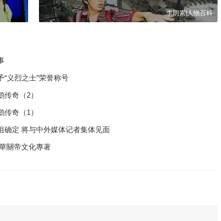
李明素|人物百科
事
“义烈之士”荣誉称号
鹅传奇（2）
鹅传奇（1）
组确定 将与中外媒体记者集体见面
中華關帝文化專著