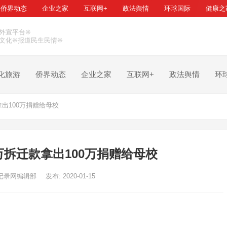
侨界动态
企业之家
互联网+
政法舆情
环球国际
健康之
外宣平台❈
文化❈报道民生民情❈
化旅游
侨界动态
企业之家
互联网+
政法舆情
环
出100万捐赠给母校
万拆迁款拿出100万捐赠给母校
记录网编辑部
发布: 2020-01-15