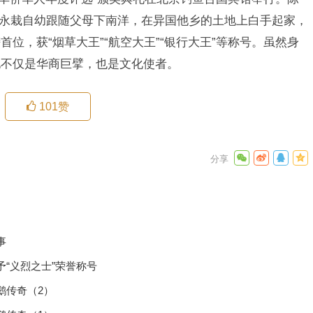
。陈永栽自幼跟随父母下南洋，在异国他乡的土地上白手起家，
位，获“烟草大王”“航空大王”“银行大王”等称号。虽然身
他不仅是华商巨擘，也是文化使者。
101
赞
年度人物
下一篇
事
“义烈之士”荣誉称号
鹅传奇（2）