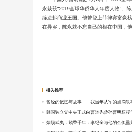
永栽获“2019全球华侨华人年度人物”
缔造起商业王国。他曾登上菲律宾富豪榜首
在异乡，陈永栽不忘自己的根在中国，
数学家丘成桐获“2019全球华侨华人年度人物”
王文教获评2019全球华侨华人
上一篇
相关推荐
曾经的记忆与故事——我当年从军的点滴轶
韩国独立党中央正式向曹道先曾孙曹明权授予
烟锁武夷，鹅香千年：李纪全与他的金奖熏