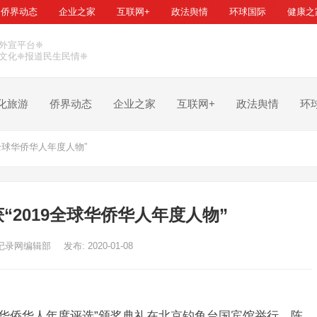
侨界动态
企业之家
互联网+
政法舆情
环球国际
健康之
外宣平台❈
文化❈报道民生民情❈
化旅游
侨界动态
企业之家
互联网+
政法舆情
环
全球华侨华人年度人物”
“2019全球华侨华人年度人物”
记录网编辑部
发布: 2020-01-08
9全球华侨华人年度评选”颁奖典礼在北京钓鱼台国宾馆举行。陈