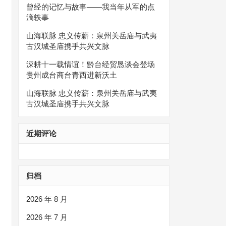
曾经的记忆与故事——我当年从军的点
滴轶事
山海联脉 忠义传薪：泉州关岳庙与武夷
古汉城圣庙携手共兴文脉
深耕十一载情谊！黔台经贸恳谈会登场
贵州成台商台青西进新沃土
山海联脉 忠义传薪：泉州关岳庙与武夷
古汉城圣庙携手共兴文脉
近期评论
归档
2026 年 8 月
2026 年 7 月