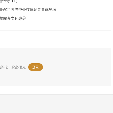
鹅传奇（1）
组确定 将与中外媒体记者集体见面
中華關帝文化專著
表评论，您必须先
登录
。