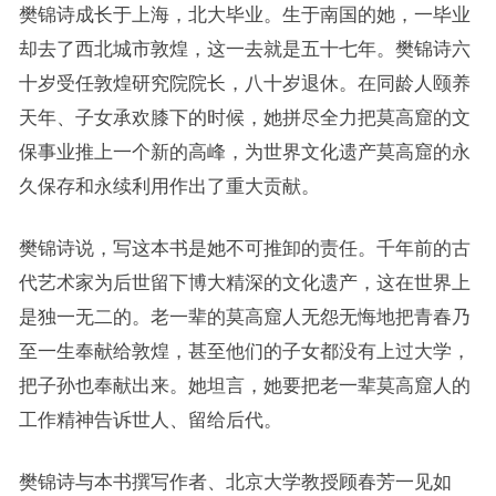
樊锦诗成长于上海，北大毕业。生于南国的她，一毕业
却去了西北城市敦煌，这一去就是五十七年。樊锦诗六
十岁受任敦煌研究院院长，八十岁退休。在同龄人颐养
天年、子女承欢膝下的时候，她拼尽全力把莫高窟的文
保事业推上一个新的高峰，为世界文化遗产莫高窟的永
久保存和永续利用作出了重大贡献。
樊锦诗说，写这本书是她不可推卸的责任。千年前的古
代艺术家为后世留下博大精深的文化遗产，这在世界上
是独一无二的。老一辈的莫高窟人无怨无悔地把青春乃
至一生奉献给敦煌，甚至他们的子女都没有上过大学，
把子孙也奉献出来。她坦言，她要把老一辈莫高窟人的
工作精神告诉世人、留给后代。
樊锦诗与本书撰写作者、北京大学教授顾春芳一见如