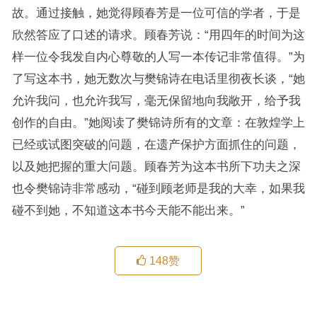
故。通过接触，她觉得顾春芳是一位可信的学者，于是
欣然答应了口述的请求。顾春芳说：“用四年的时间为这
样一位令我发自内心尊敬的人写一本传记非常值得。”为
了写这本书，她无数次与樊锦诗在电话里彻夜长谈，“她
允许我问，也允许我写，毫无保留地向我敞开，给予我
创作的自由。”她阅读了樊锦诗所有的文章：在敦煌学上
已经或试图突破的问题，在遗产保护方面抓住的问题，
以及她把握的重大问题。顾春芳为这本书所下功夫之深
也令樊锦诗非常感动，“碰到顾老师是我的大幸，如果我
碰不到她，不知道这本书今天能不能出来。”
148
赞