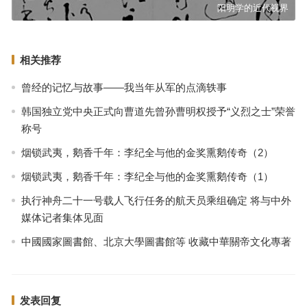
阳明学的近代视界
相关推荐
曾经的记忆与故事——我当年从军的点滴轶事
韩国独立党中央正式向曹道先曾孙曹明权授予“义烈之士”荣誉
称号
烟锁武夷，鹅香千年：李纪全与他的金奖熏鹅传奇（2）
烟锁武夷，鹅香千年：李纪全与他的金奖熏鹅传奇（1）
执行神舟二十一号载人飞行任务的航天员乘组确定 将与中外
媒体记者集体见面
中國國家圖書館、北京大學圖書館等 收藏中華關帝文化專著
发表回复