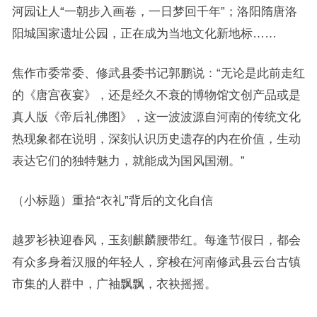
河园让人“一朝步入画卷，一日梦回千年”；洛阳隋唐洛
阳城国家遗址公园，正在成为当地文化新地标……
焦作市委常委、修武县委书记郭鹏说：“无论是此前走红
的《唐宫夜宴》，还是经久不衰的博物馆文创产品或是
真人版《帝后礼佛图》，这一波波源自河南的传统文化
热现象都在说明，深刻认识历史遗存的内在价值，生动
表达它们的独特魅力，就能成为国风国潮。”
（小标题）重拾“衣礼”背后的文化自信
越罗衫袂迎春风，玉刻麒麟腰带红。每逢节假日，都会
有众多身着汉服的年轻人，穿梭在河南修武县云台古镇
市集的人群中，广袖飘飘，衣袂摇摇。