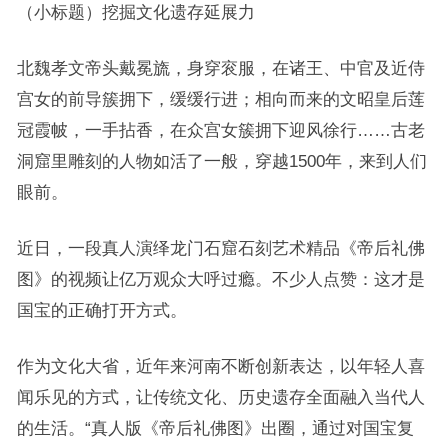
（小标题）挖掘文化遗存延展力
北魏孝文帝头戴冕旒，身穿衮服，在诸王、中官及近侍
宫女的前导簇拥下，缓缓行进；相向而来的文昭皇后莲
冠霞帔，一手拈香，在众宫女簇拥下迎风徐行……古老
洞窟里雕刻的人物如活了一般，穿越1500年，来到人们
眼前。
近日，一段真人演绎龙门石窟石刻艺术精品《帝后礼佛
图》的视频让亿万观众大呼过瘾。不少人点赞：这才是
国宝的正确打开方式。
作为文化大省，近年来河南不断创新表达，以年轻人喜
闻乐见的方式，让传统文化、历史遗存全面融入当代人
的生活。“真人版《帝后礼佛图》出圈，通过对国宝复