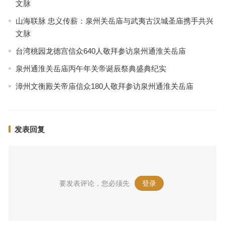
文脉
山海联脉 忠义传薪：泉州关岳庙与武夷古汉城圣庙携手共兴
文脉
台湾桃园龙德宫信众640人敬拜参访泉州通淮关岳庙
泉州通淮关岳庙丙午年关帝诞辰祭典盛典纪实
漳州文衡殿关帝庙信众180人敬拜参访泉州通淮关岳庙
发表回复
要发表评论，您必须先
登录
。