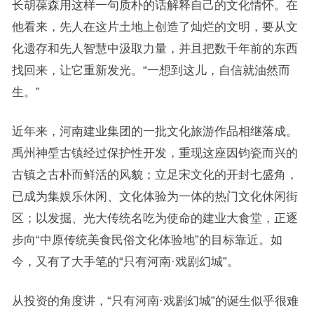
长胡葆森用这样一句质朴的话解释自己的文化情怀。在
他看来，先人在这片土地上创造了灿烂的文明，要从文
化遗存和先人智慧中汲取力量，并且把数千年前的东西
找回来，让它重新发光。“一想到这儿，自信就油然而
生。”
近年来，河南建业集团的一批文化旅游作品相继落成。
禹州神垕古镇经过保护性开发，重现这座因钧瓷而兴的
古镇之古朴而鲜活的风貌；立足宋文化的开封七盛角，
已成为集娱乐休闲、文化体验为一体的热门文化休闲街
区；以发掘、光大传统名吃为使命的建业大食堂，正逐
步向“中原传统美食民俗文化体验地”的目标靠近。如
今，又有了大手笔的“只有河南·戏剧幻城”。
从投资的角度讲，“只有河南·戏剧幻城”的诞生似乎很难