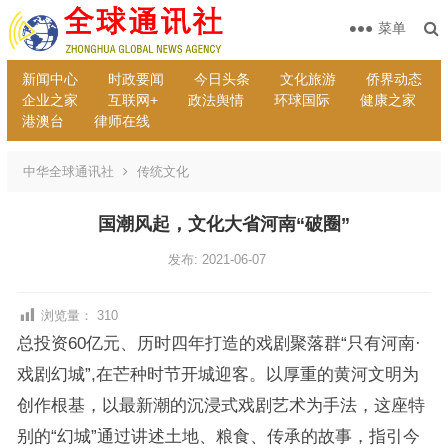
菜单
新闻中心
时政要闻
今日头条
文化旅游
侨界动态
企业之家
互联网+
政法舆情
环球国际
健康之家
港澳台
律师在线
中华全球通讯社
传统文化
国潮风起，文化大省河南“破圈”
发布: 2021-06-07
浏览量：
310
总投资60亿元、历时四年打造的戏剧聚落群“只有河南·
戏剧幻城”,在芒种时节开城迎客。以厚重的黄河文明为
创作根基，以最新潮的沉浸式戏剧艺术为手法，这座特
别的“幻城”通过讲述土地、粮食、传承的故事，指引今