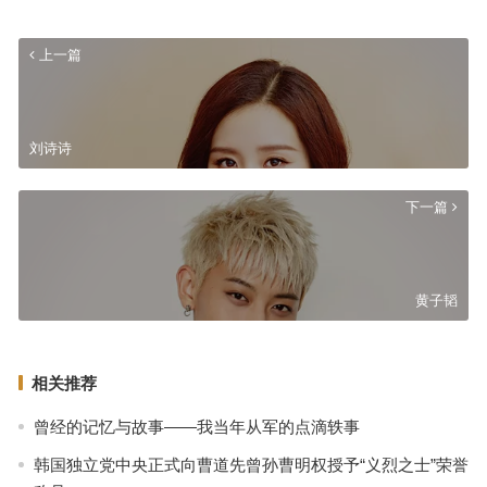
上一篇
刘诗诗
下一篇
黄子韬
相关推荐
曾经的记忆与故事——我当年从军的点滴轶事
韩国独立党中央正式向曹道先曾孙曹明权授予“义烈之士”荣誉