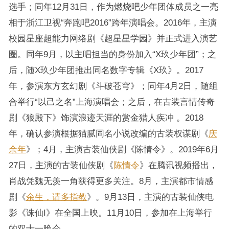
选手；同年12月31日，作为燃烧吧少年团体成员之一亮
相于浙江卫视“奔跑吧2016”跨年演唱会。2016年，主演
校园星座超能力网络剧《超星星学园》并正式进入演艺
圈。同年9月，以主唱担当的身份加入“X玖少年团”；之
后，随X玖少年团推出同名数字专辑《X玖》。2017
年，参演东方玄幻剧《斗破苍穹》；同年4月2日，随组
合举行“以己之名”上海演唱会；之后，在古装言情传奇
剧《狼殿下》饰演浪迹天涯的赏金猎人疾冲 。2018
年，确认参演根据猫腻同名小说改编的古装权谋剧《
庆
余年
》；4月，主演古装仙侠剧《陈情令》。2019年6月
27日，主演的古装仙侠剧《
陈情令
》在腾讯视频播出，
肖战凭魏无羡一角获得更多关注。8月，主演都市情感
剧《
余生，请多指教
》。9月13日，主演的古装仙侠电
影《诛仙I》在全国上映。11月10日，参加在上海举行
的双十一晚会。