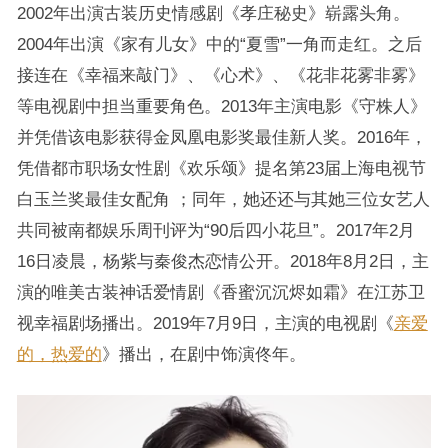
2002年出演古装历史情感剧《孝庄秘史》崭露头角。
2004年出演《家有儿女》中的“夏雪”一角而走红。之后
接连在《幸福来敲门》、《心术》、《花非花雾非雾》
等电视剧中担当重要角色。2013年主演电影《守株人》
并凭借该电影获得金凤凰电影奖最佳新人奖。2016年，
凭借都市职场女性剧《欢乐颂》提名第23届上海电视节
白玉兰奖最佳女配角 ；同年，她还还与其她三位女艺人
共同被南都娱乐周刊评为“90后四小花旦”。2017年2月
16日凌晨，杨紫与秦俊杰恋情公开。2018年8月2日，主
演的唯美古装神话爱情剧《香蜜沉沉烬如霜》在江苏卫
视幸福剧场播出。2019年7月9日，主演的电视剧《
亲爱
的，热爱的
》播出，在剧中饰演佟年。