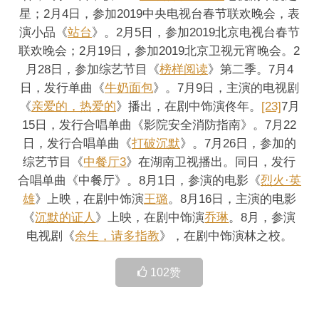
星；2月4日，参加2019中央电视台春节联欢晚会，表
演小品《
站台
》。2月5日，参加2019北京电视台春节
联欢晚会；2月19日，参加2019北京卫视元宵晚会。2
月28日，参加综艺节目《
榜样阅读
》第二季。7月4
日，发行单曲《
牛奶面包
》。7月9日，主演的电视剧
《
亲爱的，热爱的
》播出，在剧中饰演佟年。
[23]
7月
15日，发行合唱单曲《影院安全消防指南》。7月22
日，发行合唱单曲《
打破沉默
》。7月26日，参加的
综艺节目《
中餐厅3
》在湖南卫视播出。同日，发行
合唱单曲《中餐厅》。8月1日，参演的电影《
烈火·英
雄
》上映，在剧中饰演
王璐
。8月16日，主演的电影
《
沉默的证人
》上映，在剧中饰演
乔琳
。8月，参演
电视剧《
余生，请多指教
》，在剧中饰演林之校。
102
赞