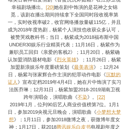
幸福剧场播出。
[20]
她在剧中饰演的是花神之女锦
觅，该剧在播出期间持续拿下全国同时段收视率第
一，实时收视率破2，收官网络播放量破115亿，并且
成为2018年度热剧，杨紫个人演技也收获众多认可，
被赞哭戏教科书；当日，杨紫成为2018福布斯中国
UNDER30娱乐行业精英代表；11月16日，杨紫作为
兼职员工回归《亲爱的客栈2》；11月20日，杨紫确
认加盟消防题材电影《
烈火英雄
》；11月26日，杨紫
加盟新浪娱乐年度重磅策划《
最美表演
》；12月24
日，杨紫与张家辉合作主演的犯罪动作电影《
沉默的
证人
》宣布定档2019年4月4日，她在片中饰演了实习
法医乔琳；12月31日，杨紫加盟2018-2019湖南卫视
跨年演唱会，演唱歌曲《
不染
》。
[22]
2019年1月，位列90后艺人商业价值榜第7位。1月1
日，参加2019央视元旦晚会，演唱歌曲《
小梦想大梦
想
》；1月11日，参加2018微博之夜，获微博年度女
神；1月17日，获2018
腾讯娱乐白皮书
电视剧年度之