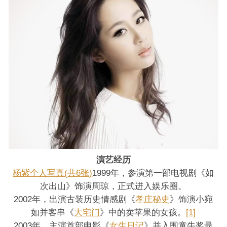
演艺经历
杨紫个人写真(共6张)
1999年，参演第一部电视剧《如
次出山》饰演周琼，正式进入娱乐圈。
2002年，出演古装历史情感剧《
孝庄秘史
》饰演小宛
如并客串《
大宅门
》中的卖苹果的女孩。
[1]
2003年，主演首部电影《
女生日记
》并入围童牛奖最