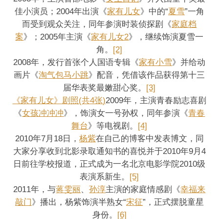
佳小演员；2004年出演《
家有儿女
》中的“
夏雪
”一角
而受到观众关注，同年参演时装侦探剧《
家庭档
案
》；2005年主演《
家有儿女2
》，继续饰演夏雪一
角。
[2]
2008年，发行首张个人国语专辑《
家有小雪
》并给动
画片《
淘气包马小跳
》配音，凭借该作品获得第十三
届华表奖最嫩甜心奖。
[3]
《家有儿女》剧照(共4张)
2009年，主演青春励志喜剧
《
女孩冲冲冲
》，饰演女一号孙权，同年参演《
青春
舞台
》等电视剧。
[4]
2010年7月18日，
杨紫
在自己的博客中发表博文，同
大家分享收到北影录取通知书的喜悦并于2010年9月4
日前往学校报道，正式成为一名北京电影学院2010级
表演系新生。
[5]
2011年，与
蒋雯丽
、
孙淳
主演的家庭情感剧《
幸福来
敲门
》播出，杨紫饰演半熟女“
宋征
”，正式摆脱童星
身份。
[6]