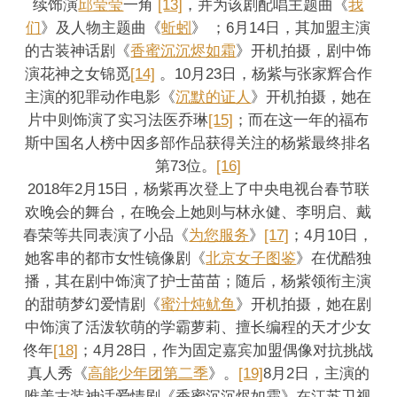
续饰演
邱莹莹
一角
[13]
，并为该剧配唱主题曲《
我
们
》及人物主题曲《
蚯蚓
》 ；6月14日，其加盟主演
的古装神话剧《
香蜜沉沉烬如霜
》开机拍摄，剧中饰
演花神之女锦觅
[14]
。10月23日，杨紫与张家辉合作
主演的犯罪动作电影《
沉默的证人
》开机拍摄，她在
片中则饰演了实习法医乔琳
[15]
；而在这一年的福布
斯中国名人榜中因多部作品获得关注的杨紫最终排名
第73位。
[16]
2018年2月15日，杨紫再次登上了中央电视台春节联
欢晚会的舞台，在晚会上她则与林永健、李明启、戴
春荣等共同表演了小品《
为您服务
》
[17]
；4月10日，
她客串的都市女性镜像剧《
北京女子图鉴
》在优酷独
播，其在剧中饰演了护士苗苗；随后，杨紫领衔主演
的甜萌梦幻爱情剧《
蜜汁炖鱿鱼
》开机拍摄，她在剧
中饰演了活泼软萌的学霸萝莉、擅长编程的天才少女
佟年
[18]
；4月28日，作为固定嘉宾加盟偶像对抗挑战
真人秀《
高能少年团第二季
》。
[19]
8月2日，主演的
唯美古装神话爱情剧《香蜜沉沉烬如霜》在江苏卫视