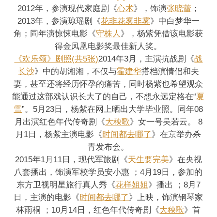
2012年，参演现代家庭剧《
心术
》，饰演
张晓蕾
；
2013年，参演琼瑶剧《
花非花雾非雾
》中白梦华一
角；同年演惊悚电影《
守株人
》，杨紫凭借该电影获
得金凤凰电影奖最佳新人奖。
《欢乐颂》剧照(共5张)
2014年3月，主演抗战剧《
战
长沙
》中的胡湘湘，不仅与
霍建华
搭档演情侣和夫
妻，甚至还将经历怀孕的痛苦，同时杨紫也希望观众
能通过这部戏认识长大了的自己，不想永远定格在“
夏
雪
”。5月23日，杨紫在网上晒出大学毕业照。同年08
月出演红色年代传奇剧《
大秧歌
》女一号吴若云。 8
月1日，杨紫主演电影《
时间都去哪了
》在京举办杀
青发布会。
2015年1月11日，现代军旅剧《
天生要完美
》在央视
八套播出，饰演军校学员安小惠 ；4月19日，参加的
东方卫视明星旅行真人秀《
花样姐姐
》播出 ；8月7
日，主演的电影《
时间都去哪了
》上映，饰演钢琴家
林雨桐 ；10月14日，红色年代传奇剧《
大秧歌
》首