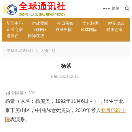
菜单
新闻中心
时政要闻
今日头条
文化旅游
侨界动态
企业之家
互联网+
政法舆情
环球国际
健康之家
港澳台
律师在线
中华全球通讯社
人物百科
杨紫
发布: 2020-12-15
浏览量：
306
杨紫（原名：杨旎奥，1992年11月6日－），出生于北
京市房山区，中国内地女演员，2010年考入
北京电影学
院
表演系。