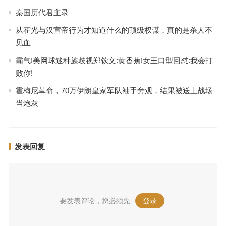
秦国历代君主录
从霍光与汉宣帝行为才知道什么的顶级权谋，真的是杀人不
见血
霸气!美网球迷种族歧视郑钦文:黄香蕉!女王口型回怼:我会打
败你!
霍梅尼革命，70万伊朗皇家军队袖手旁观，结果被送上战场
当炮灰
发表回复
要发表评论，您必须先
登录
。