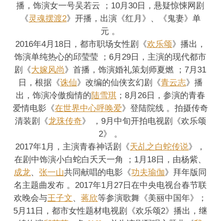
播，饰演女一号吴若云 ；10月30日，悬疑惊悚网剧
《
灵魂摆渡2
》开播，出演《红月》、《鬼妻》单
元 。
2016年4月18日，都市职场女性剧《
欢乐颂
》播出，
饰演单纯热心的邱莹莹 ；6月29日，主演的现代都市
剧《
大嫁风尚
》首播，饰演婚礼策划师夏燃 ；7月31
日，根据《
诛仙
》改编的仙侠玄幻剧《
青云志
》播
出，饰演冷傲痴情的
陆雪琪
；8月26日，参演的青春
爱情电影《
在世界中心呼唤爱
》登陆院线 。拍摄传奇
清装剧《
龙珠传奇
》 ，9月中旬开拍电视剧《欢乐颂
2》 。
2017年1月，主演青春神话剧《
天乩之白蛇传说
》，
在剧中饰演小白蛇白夭夭一角 ；1月18日，由杨紫、
成龙
、
张一山
共同献唱的电影《
功夫瑜伽
》拜年版同
名主题曲发布 。2017年1月27日在中央电视台春节联
欢晚会与
王子文
、
蒋欣
等参演歌舞《美丽中国年》；
5月11日，都市女性题材电视剧《欢乐颂2》播出，继