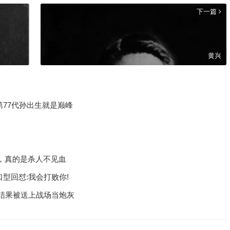
下一篇
黄兴
第77代孙出生就是巅峰
，真的是杀人不见血
口型回怼:我会打败你!
结果被送上战场当炮灰