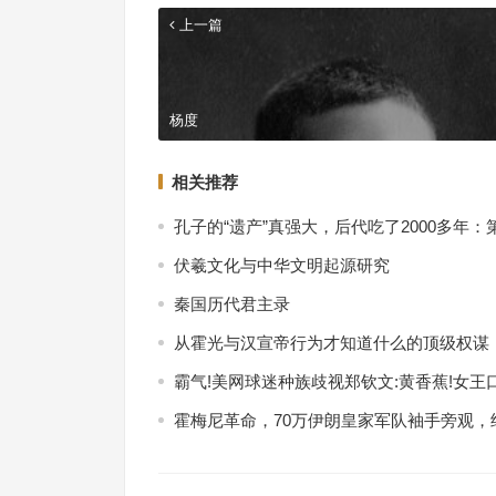
上一篇
杨度
相关推荐
孔子的“遗产”真强大，后代吃了2000多年：
伏羲文化与中华文明起源研究
秦国历代君主录
从霍光与汉宣帝行为才知道什么的顶级权谋
霸气!美网球迷种族歧视郑钦文:黄香蕉!女王
霍梅尼革命，70万伊朗皇家军队袖手旁观，