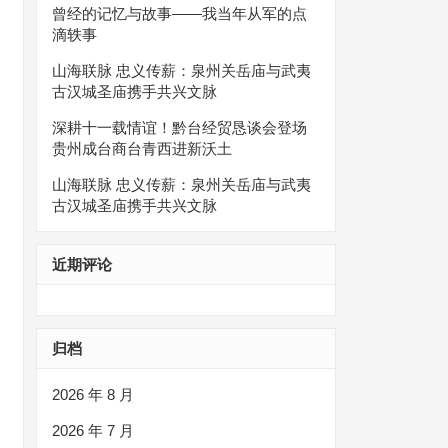
曾经的记忆与故事——我当年从军的点
滴轶事
山海联脉 忠义传薪：泉州关岳庙与武夷
古汉城圣庙携手共兴文脉
深耕十一载情谊！黔台经贸恳谈会登场
贵州成台商台青西进新沃土
山海联脉 忠义传薪：泉州关岳庙与武夷
古汉城圣庙携手共兴文脉
近期评论
归档
2026 年 8 月
2026 年 7 月