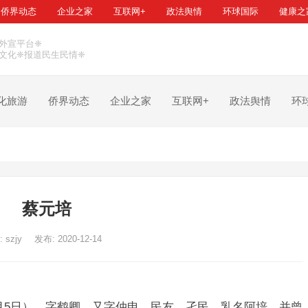
侨界动态
企业之家
互联网+
政法舆情
环球国际
健康之
外宣平台❈
文化❈报道民生民情❈
化旅游
侨界动态
企业之家
互联网+
政法舆情
环
蔡元培
:
szjy
发布: 2020-12-14
0年3月5日），字鹤卿，又字仲申、民友、孑民，乳名阿培，并曾