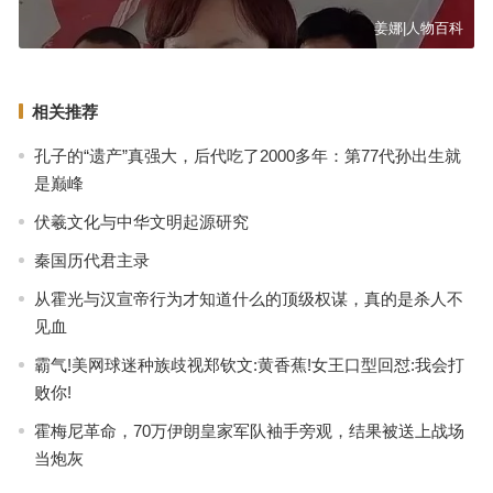
姜娜|人物百科
相关推荐
孔子的“遗产”真强大，后代吃了2000多年：第77代孙出生就
是巅峰
伏羲文化与中华文明起源研究
秦国历代君主录
从霍光与汉宣帝行为才知道什么的顶级权谋，真的是杀人不
见血
霸气!美网球迷种族歧视郑钦文:黄香蕉!女王口型回怼:我会打
败你!
霍梅尼革命，70万伊朗皇家军队袖手旁观，结果被送上战场
当炮灰