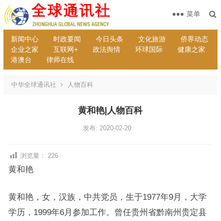
菜单
新闻中心
时政要闻
今日头条
文化旅游
侨界动态
企业之家
互联网+
政法舆情
环球国际
健康之家
港澳台
律师在线
中华全球通讯社
人物百科
黄和艳|人物百科
发布: 2020-02-20
浏览量：
226
黄和艳
黄和艳，女，汉族，中共党员，生于1977年9月，大学
学历，1999年6月参加工作。曾任贵州省黔南州贵定县