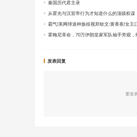
秦国历代君主录
从霍光与汉宣帝行为才知道什么的顶级权谋
霸气!美网球迷种族歧视郑钦文:黄香蕉!女王
霍梅尼革命，70万伊朗皇家军队袖手旁观，
发表回复
要发