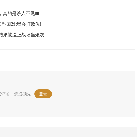
，真的是杀人不见血
口型回怼:我会打败你!
结果被送上战场当炮灰
表评论，您必须先
登录
。