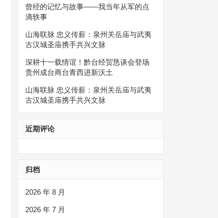
曾经的记忆与故事——我当年从军的点
滴轶事
山海联脉 忠义传薪：泉州关岳庙与武夷
古汉城圣庙携手共兴文脉
深耕十一载情谊！黔台经贸恳谈会登场
贵州成台商台青西进新沃土
山海联脉 忠义传薪：泉州关岳庙与武夷
古汉城圣庙携手共兴文脉
近期评论
归档
2026 年 8 月
2026 年 7 月