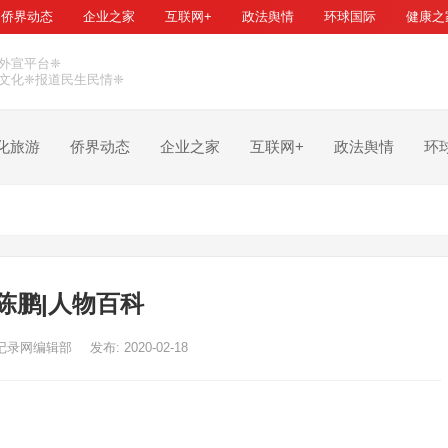
侨界动态
企业之家
互联网+
政法舆情
环球国际
健康之
外宣平台❈
文化❈报道民生民情❈
化旅游
侨界动态
企业之家
互联网+
政法舆情
环
陈鹏|人物百科
记录网编辑部
发布: 2020-02-18