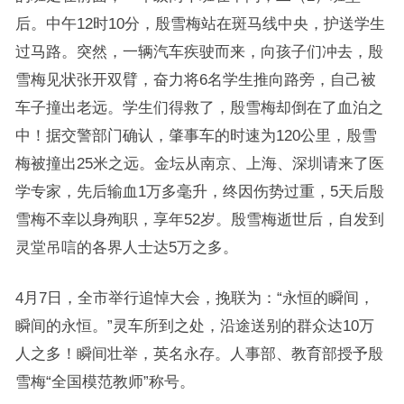
后。中午12时10分，殷雪梅站在斑马线中央，护送学生
过马路。突然，一辆汽车疾驶而来，向孩子们冲去，殷
雪梅见状张开双臂，奋力将6名学生推向路旁，自己被
车子撞出老远。学生们得救了，殷雪梅却倒在了血泊之
中！据交警部门确认，肇事车的时速为120公里，殷雪
梅被撞出25米之远。金坛从南京、上海、深圳请来了医
学专家，先后输血1万多毫升，终因伤势过重，5天后殷
雪梅不幸以身殉职，享年52岁。殷雪梅逝世后，自发到
灵堂吊唁的各界人士达5万之多。
4月7日，全市举行追悼大会，挽联为：“永恒的瞬间，
瞬间的永恒。”灵车所到之处，沿途送别的群众达10万
人之多！瞬间壮举，英名永存。人事部、教育部授予殷
雪梅“全国模范教师”称号。