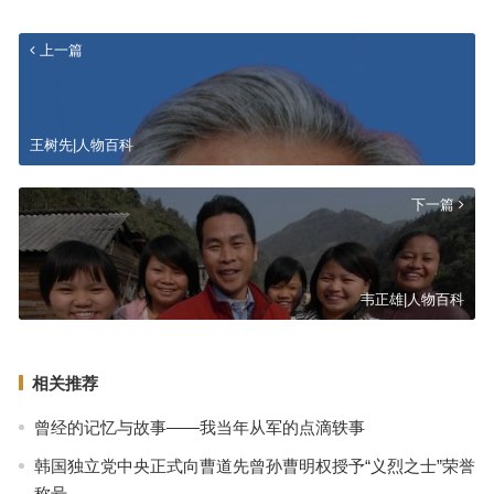
上一篇
王树先|人物百科
下一篇
韦正雄|人物百科
相关推荐
曾经的记忆与故事——我当年从军的点滴轶事
韩国独立党中央正式向曹道先曾孙曹明权授予“义烈之士”荣誉
称号