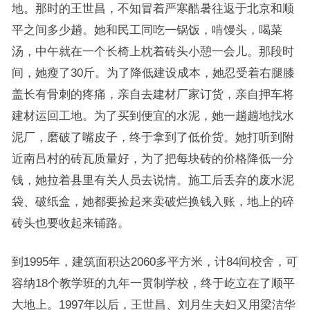
地。那时的王世昌，不知冒着严寒酷暑往返于北京和顺
平之间多少趟。她和民工同吃一锅饭，啃馒头，喝菜
汤，中午就在一个长椅上枕着砖头小憩一会儿。那段时
间，她瘦了30斤。为了降低建设成本，她忍受着右腿膝
盖长有骨刺的疼痛，亲自去建材厂家订货，亲自押车将
建材运回工地。为了买到便宜的水泥，她一趟趟地找水
泥厂，磨破了嘴皮子，终于拿到了低价货。她打听到附
近南吕村的砖瓦质量好，为了把每块砖的价格降低一分
钱，她拉着县里有关人员去说情。施工后丢弃的废水泥
袋、破纸盒，她都要捡起来卖破烂换钱入账，地上的碎
砖头也要收起来铺路。
到1995年，建筑面积达2060多平方米，计84间校舍，可
容纳18个教学班的九年一贯制学校，终于屹立在了顺平
大地上。1997年以后，王世昌、刘月生夫妇又用梁洁华