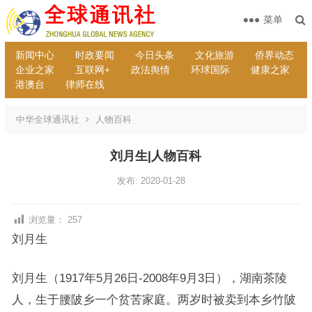
菜单
新闻中心
时政要闻
今日头条
文化旅游
侨界动态
企业之家
互联网+
政法舆情
环球国际
健康之家
港澳台
律师在线
中华全球通讯社
人物百科
刘月生|人物百科
发布: 2020-01-28
浏览量：
257
刘月生
刘月生（1917年5月26日-2008年9月3日），湖南茶陵
人，生于腰陂乡一个贫苦家庭。两岁时被卖到本乡竹陂