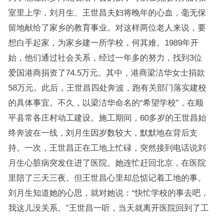
室里上学，刘月生、王世昌夫妇将晚年的心血，毫无保
留地献给了家乡的教育事业。对这样两位老人来说，要
想白手起家，为家乡建一所学校，何其难。1989年开
始，他们通过社会关系，经过一年多的努力，找到3位
爱国港商捐资了74.5万元。其中，港商梁洁华女士捐款
58万元。此后，王世昌四处奔波，跑有关部门落实建校
的具体事宜。不久，以梁洁华命名的“希望学校”，在顺
平县常各庄村动工建设。施工期间，60多岁的王世昌始
终奔波在一线，刘月生因岁数较大，默默地在背后支
持。一次，王世昌正在工地上忙碌，突然接到电话说刘
月生心脏病突发住进了医院。她连忙赶回北京，在医院
里陪了三天三夜。但王世昌心里却总惦记着工地的事。
刘月生知道她的心思，就对她说：“快忙学校的事去吧，
我这儿没关系。”王世昌一听，当天就离开医院回到了工