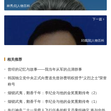
林秀贞|人物百科
下一篇
邱娥国|人物百科
相关推荐
曾经的记忆与故事——我当年从军的点滴轶事
韩国独立党中央正式向曹道先曾孙曹明权授予“义烈之士”荣誉
称号
烟锁武夷，鹅香千年：李纪全与他的金奖熏鹅传奇（2）
烟锁武夷，鹅香千年：李纪全与他的金奖熏鹅传奇（1）
执行神舟二十一号载人飞行任务的航天员乘组确定 将与中外