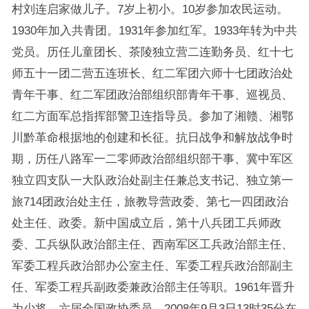
村刘连启家做儿子。7岁上初小。10岁参加农民运动。
1930年加入共青团。1931年参加红军。1933年转为中共
党员。历任儿童团长、茶陵独立营二连勤务员、红十七
师五十一团二营五连班长、红二军团六师十七团政治处
青年干事、红二军团政治部组织部青年干事、巡视员、
红二方面军总指挥部警卫连指导员。参加了湘赣、湘鄂
川黔革命根据地的创建和长征。抗日战争和解放战争时
期，历任八路军一二零师政治部组织部干事、冀中军区
独立四支队一大队政治处副主任兼总支书记、独立第一
旅714团政治处主任，旅教导营政委、第七一四团政治
处主任、政委。新中国成立后，第十八兵团工兵师政
委、工兵纵队政治部主任、西南军区工兵政治部主任、
军委工程兵政治部办公室主任、军委工程兵政治部副主
任、军委工程兵副政委兼政治部主任等职。1961年晋升
为少将，六届全国政协委员。2008年9月3日13时35分在