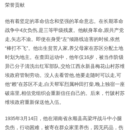
荣誉贡献
他有着坚定的革命信念和坚强的革命意志。在长期革命
战争中4次负伤,是三等甲级残废。他献身革命,跟共产党
走,矢志不渝。即使在身受“左”倾路线迫害的时候,依然
“棒打不飞”。他出生贫苦人家,养父母家在苏区分配土地
时划为地主。在查田运动中，他年仅16岁，被当作阶级
异己分子清洗出红军部队,交给江西永新县梅花山村苏维
埃政府管制劳动。没人去看管他,他要走随时可以走,可
他“赖”在苏区不走,白天帮军烈属种田打柴,晚上独宿一座
破庙里,相信党组织会重新信任自己的。后来，竹陂村苏
维埃政府重新保送他入伍。
1935年3月14日，他在湖南省永顺县高梁坪战斗中小腿
负伤，行动困难，被寄在群众家里养伤，因无药品，伤