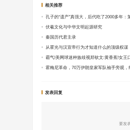
相关推荐
孔子的“遗产”真强大，后代吃了2000多年：
伏羲文化与中华文明起源研究
秦国历代君主录
从霍光与汉宣帝行为才知道什么的顶级权谋
霸气!美网球迷种族歧视郑钦文:黄香蕉!女王
霍梅尼革命，70万伊朗皇家军队袖手旁观，
发表回复
要发