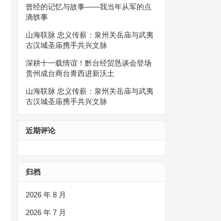
曾经的记忆与故事——我当年从军的点
滴轶事
山海联脉 忠义传薪：泉州关岳庙与武夷
古汉城圣庙携手共兴文脉
深耕十一载情谊！黔台经贸恳谈会登场
贵州成台商台青西进新沃土
山海联脉 忠义传薪：泉州关岳庙与武夷
古汉城圣庙携手共兴文脉
近期评论
归档
2026 年 8 月
2026 年 7 月