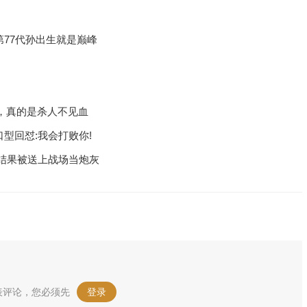
第77代孙出生就是巅峰
，真的是杀人不见血
口型回怼:我会打败你!
结果被送上战场当炮灰
表评论，您必须先
登录
。