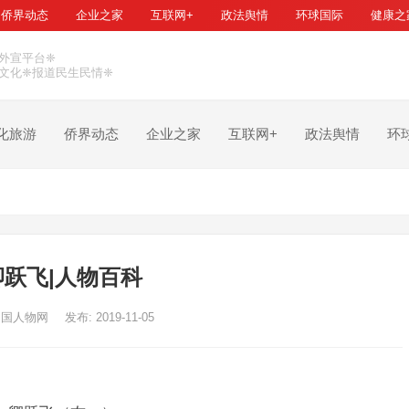
侨界动态
企业之家
互联网+
政法舆情
环球国际
健康之
外宣平台❈
文化❈报道民生民情❈
化旅游
侨界动态
企业之家
互联网+
政法舆情
环
卿跃飞|人物百科
中国人物网
发布: 2019-11-05