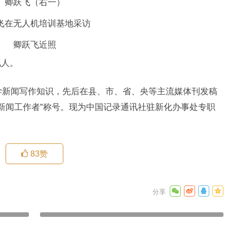
卿跃飞（右一）
飞在无人机培训基地采访
卿跃飞近照
化人。
边苦学新闻写作知识，先后在县、市、省、央等主流媒体刊发稿
十佳新闻工作者”称号。现为中国记录通讯社驻新化办事处专职
83
赞
康晨光|人物百科
下一篇