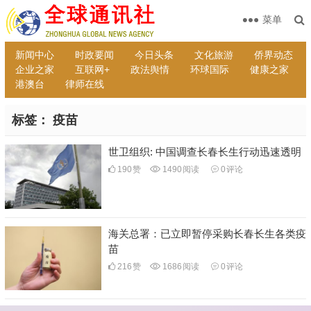
菜单
新闻中心
时政要闻
今日头条
文化旅游
侨界动态
企业之家
互联网+
政法舆情
环球国际
健康之家
港澳台
律师在线
标签：
疫苗
世卫组织: 中国调查长春长生行动迅速透明
190
赞
1490
阅读
0
评论
海关总署：已立即暂停采购长春长生各类疫
苗
216
赞
1686
阅读
0
评论