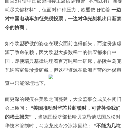
而且5月份中国欧盟商会主席彦辞预警 “本周就有厂商要
耗尽关键材料” ，但面对种种压力，欧盟依旧忙着
一边
对中国电动车加征关税投票，一边对华光刻机出口新禁
令的协商
。
如今欧盟骄傲的姿态在现实面前也得低头，而这份焦虑
源于致命依赖，因为欧盟大多数稀土的供应都来自中
国，即便瑞典基律纳埋着百万吨稀土矿床，格陵兰岛克
瓦讷湾富集珍贵矿藏，但这些资源在欧洲严苛的环保审
查中只能深埋地下。
而更深的裂痕在美欧之间蔓延，大众监事会成员在闭门
会上质问：
“美国推动对华芯片封锁时，可曾补偿我们
的稀土损失”
，当德国经济部长哈贝克恳请法国放松对
华技术管制时，马克龙政府冷冰冰回绝：
“不能为几吨