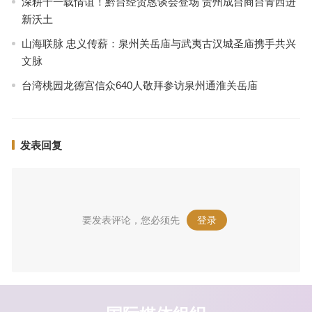
深耕十一载情谊！黔台经贸恳谈会登场 贵州成台商台青西进
新沃土
山海联脉 忠义传薪：泉州关岳庙与武夷古汉城圣庙携手共兴
文脉
台湾桃园龙德宫信众640人敬拜参访泉州通淮关岳庙
发表回复
要发表评论，您必须先
登录
。