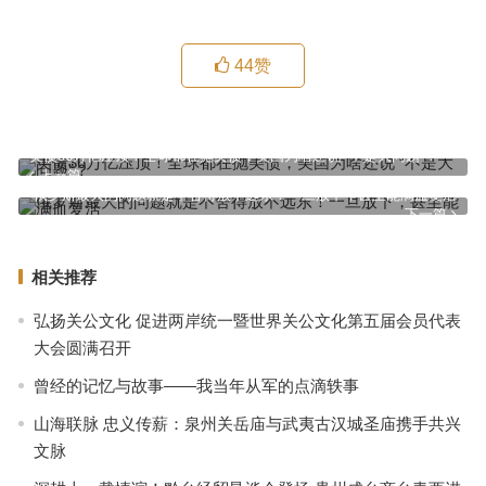
44
赞
美债36万亿压顶！全球都在抛美债，美国为啥还说 “不是大问题”？
上一篇
俄罗斯最大的问题就是不舍得放不远东！一旦放下，甚至能满血复活
下一篇
相关推荐
弘扬关公文化 促进两岸统一暨世界关公文化第五届会员代表
大会圆满召开
曾经的记忆与故事——我当年从军的点滴轶事
山海联脉 忠义传薪：泉州关岳庙与武夷古汉城圣庙携手共兴
文脉