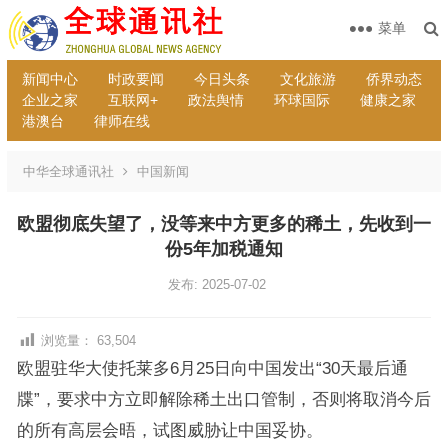
菜单
新闻中心
时政要闻
今日头条
文化旅游
侨界动态
企业之家
互联网+
政法舆情
环球国际
健康之家
港澳台
律师在线
中华全球通讯社
中国新闻
欧盟彻底失望了，没等来中方更多的稀土，先收到一
份5年加税通知
发布: 2025-07-02
浏览量：
63,504
欧盟驻华大使托莱多6月25日向中国发出“30天最后通
牒”，要求中方立即解除稀土出口管制，否则将取消今后
的所有高层会晤，试图威胁让中国妥协。